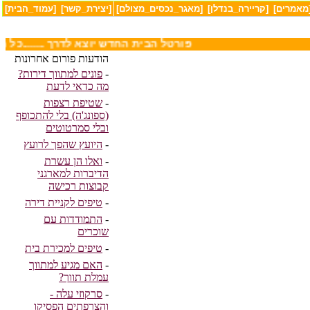
מאמרים]
[קריירה_בנדלן]
[מאגר_נכסים_מצולם]
[יצירת_קשר]
[עמוד_הבית]
........פורטל הבית החדש יוצא לדרך ........כ
הודעות פורום אחרונות
-
פונים למתווך דירות?
מה כדאי לדעת
-
שטיפת רצפות
(ספונג'ה) בלי להתכופף
ובלי סמרטוטים
-
היועץ שהפך לרועץ
-
ואלו הן עשרת
הדיברות למארגני
קבוצות רכישה
-
טיפים לקניית דירה
-
התמודדות עם
שוכרים
-
טיפים למכירת בית
-
האם מגיע למתווך
עמלת תווך?
-
סרקוזי עלה -
והצרפתים הפסיקו