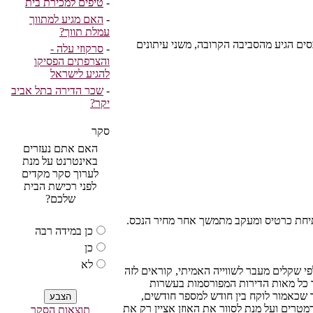
-
טיפים למכירת בית
-
האם מגיע למתווך
עמלת תווך?
מאגר הנכסים הגיע מהסביבה הקרובה, משני עיתונים
-
סרקוזי עלה -
והצרפתים הפסיקו
להגיע לישראל
-
שכר הדירה בתל אביב
יקר?
סקר
האם אתם נעזרים
באינטרנט על מנת
לערוך סקר מקדים
לפני רכישת הבית
שלכם?
פתיחת כרטיס ומעקב מתמשך אחר מחיר הנכס.
כן במידה רבה
כן
לא
 שקלים מעבר לשווייה האמיתי, קוראים לזה
ר כל מאות הדירות המפורסמות בעשרות
ך שכאמור לוקח בין חודש למספר חודשים,
טרים ועל מנת לסוור את האוזן אציין רק את
תוצאות הסקר