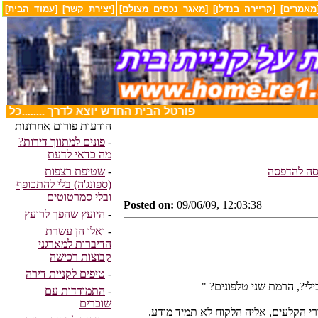
מאמרים]
[קריירה_בנדלן]
[מאגר_נכסים_מצולם]
[יצירת_קשר]
[עמוד_הבית]
........פורטל הבית החדש יוצא לדרך ........כל 
הודעות פורום אחרונות
-
פונים למתווך דירות?
מה כדאי לדעת
-
שטיפת רצפות
(ספונג'ה) בלי להתכופף
ובלי סמרטוטים
Posted on:
09/06/09, 12:03:38
-
היועץ שהפך לרועץ
-
ואלו הן עשרת
הדיברות למארגני
קבוצות רכישה
-
טיפים לקניית דירה
-
התמודדות עם
שוכרים