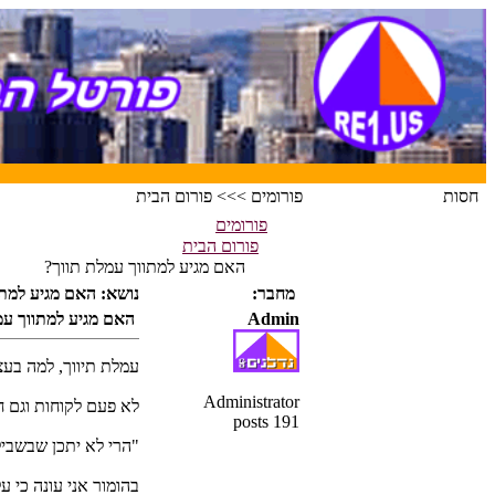
חסות
פורומים >>> פורום הבית
פורומים
פורום הבית
האם מגיע למתווך עמלת תווך?
מחבר:
נושא: האם מגיע למתו
Admin
האם מגיע למתווך עמ
עמלת תיווך, למה בעצ
Administrator
לא פעם לקוחות וגם ח
191 posts
"הרי לא יתכן שבשביל מספר פגישות אשלם דמי 
בהומור אני עונה כי על כל מאה עסקאות 2 יוצאות. אבל לאמתו של דבר