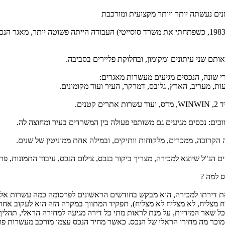
ים נעשתה יותר ויותר מקצועית ומורכבת
לפני 26 שנים (בשנת 1983, כשפתחתי את משרד סוסייטי) העבודה הייתה פשוטה יותר, 
תם שני עיתונים ומקומון, ובחלוקת פליירים בסביבה.
רי שונה, הנכסים מגיעים מעשרות מאגרים:
ת, מעריב, הארץ, גלובס, דמרקר, העיר ועוד מקומונים.
קטנים.
וכים: נכסים מגיעים גם משותפי פעולה בין המשרדים בעיר ומחוצה לה.
 הקרובה, ממכרים, מלקוחות וותיקים, ובמילה אחת ממוניטין של שנים.
 הנ"ל שיוצא למכירה, מצריך ביקור בנכס, צילום הנכס, עיבוד התמונות, 
 למה ?
ת דירתו למכירה, הוא מבקש בחודשים הראשונים לפרסומה כמה עשרות אלפי
ח מצליח, לא מצליח לא מצליח), תפקיד המתווך במקרה הזה הוא לעקוב אח
כל שאר המידיות, על מנת לראות מתי כל דירה מגיעה למחירה הראלי, תהלי
מוכר מה מחירו הראלי של הנכס, כאשר מחיר הנכס עצמו מורכב מעשרות פרמ