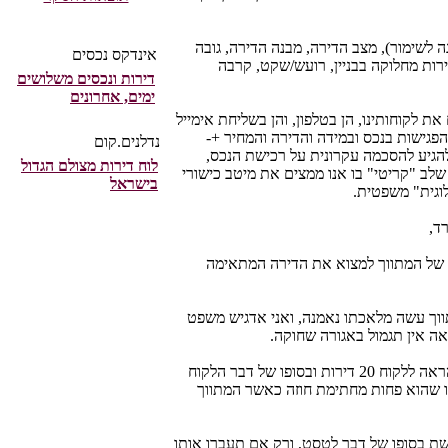
נה לשימור), מצב הדירה, מבנה הדירה, גובה
אינדקס נכסים
ירות מחלוקה בבניין, רועש/שקט, קרבה
דירות ונכסים משלושים
ימים, אחרונים
ת לקוחותינו, הן בטלפון, והן בשליחת אימייל
פגישות בנכס ובמידה והדירה והמחיר +-
נדלנים.קום
להגיע להסכמה עקרונית על רכישת הנכס,
לוח דירות מצולם הגדול
שלב "קריטי" בו אנו ממצים את מיטב כישורי
בישראל
לוגית" משפטית.
ד,
ון של המתווך למצוא את הדירה המתאימה
ווך עשה מלאכתו נאמנה, ואני אדגיש משפט
אה אין תגמול באגורה שחוקה.
מקצוע התיווך הוא בין המקצועות הבודדים שהתשלום בו הוא עבור הצלחה מלאה, גם אם מתווך הראה ללקוח 20 דירות ובסופו של דבר הלקוח
הו שהוא פחות מחתימת חוזה כאשר המתווך
ת בסופו של דבר לטסט, ורק אם תעברו אותו