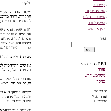
חלקם:
-
קישורים
-
סטטיסטיקות
מיקום הנכס, קומה, שט
התקרות, דירה מרובעת
-
עשרת הגדולים
למטרדים סביבתיים (א
-
המלץ לחבר
-
יומן ארועים
לאחר שניתחנו את שווי
עם תמונות הנכס ופרט
חפש
נראים ללקוח, מתואמת
במידה והפגישה צולחת
התיווך והגישור על מנ
מבחינת חלק מהלקוחו
RE/1 - הבית שלי
אין שום התייחסות לכ
-
עזרה
במחיר הראלי, לנהל מ
-
משתמש חדש
עובדתית כל עסקה שנח
-
כניסה
זה, גם אם מתווך/משר
מי באתר
אורחים: 7
שינה תוכניותיו והחל
חברים: 1
היה הגורם היעיל.
חשבתם פעם לדוגמא, 