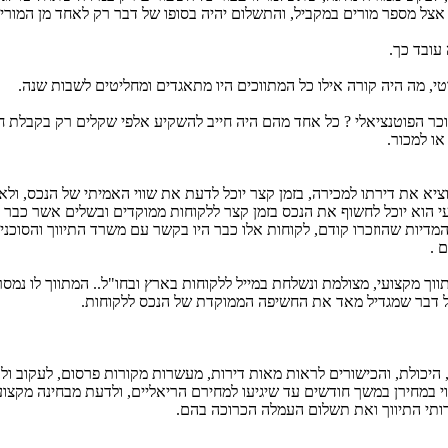
ד אצל מספר מורים במקביל, והתשלום יהיה בסופו של דבר רק לאחד מן המו
טי, מה היה קורה אילו כל המתווכים היו מתאגדים ומחליטים לשבות שנה.
כר הפוטנציאלי ? כל אחד מהם היה חייב להשקיע אלפי שקלים רק בקבלת חו
או למכור.
וציא את דירתו למכירה, בזמן קצר יוכל לדעת את שווי האמיתי של הנכס, ו
עי הוא יוכל לחשוף את הנכס בזמן קצר ללקוחות ממוקדים ובשלים אשר כבר
מדיות שהוזכרו קודם, לקוחות אלו כבר היו בקשר עם משרד התיווך והסוכנ
 .
וך מקצועי, מצולמת ונשלחת במייל ללקוחות בארץ ובחו"ל.. המתווך לו נמ
 דבר שמגדיל מאד את החשיפה הממוקדת של הנכס ללקוחות.
 היכולת, והכישורים לראות מאות דירות, מעשרות מקורות פרסום, לעקוב ו
י במחירן במשך חודשים עד שיגיעו למחירם הריאליים, ולדעת מבחינה מקצוע
ותי התיווך ואת תשלום העמלה הכרוכה בהם.