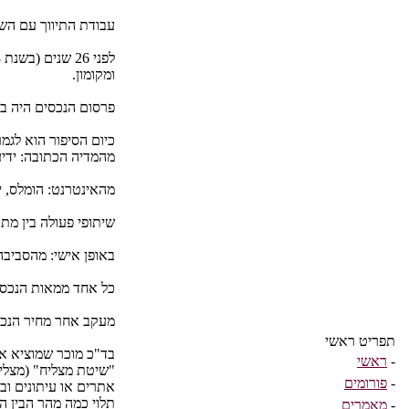
עבודת התיווך עם השנ
ומקומון.
פרסום הנכסים היה באו
כיום הסיפור הוא לגמ
מהמדיה הכתובה: ידיעו
מהאינטרנט: הומלס, יד 2, WINWIN, מדס, ועוד עשרות אתרים 
שיתופי פעולה בין מתו
באופן אישי: מהסביבה
כל אחד ממאות הנכסים
מעקב אחר מחיר הנכס
תפריט ראשי
בד"כ מוכר שמוציא א
-
ראשי
"שיטת מצליח" (מצלי
-
פורומים
אתרים או עיתונים וב
תלוי כמה מהר הבין ה
-
מאמרים