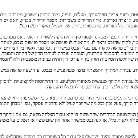
ח, כיווני אוויר, חזית/עורף, מעלית, חנייה, מצב הבניין (משופץ, מתוחזק, מב
, או צרה וארוכה, אחוז הדיירים בשכירות, מספר הדירות בבניין, האם יש ד
נטנות סלולאריות, טרנספורמטורים של חשמל, מוקדי רעש) וכו''.
 הדירה והגענו למסקנה שסוף סוף היא הגיעה לשווייה הראלי , אנו מעדכנים א
יו, לקוח שהנכס נראה לו, מתואמת לו פגישה או מספר פגישות בנכס, לאחר ה
 בד"כ פגישה ללקוח עם בעלי הנכס במשרדינו, על מנת לגשר בין הצדדים ו
 ומגיעים להסכמה עקרונית, העסקה עוברת לעורכי הדין של הקונה והמוכר, 
ת שהחלפת הטיוטות חוזה בין ה עורכי דין תהיה עניינית משפטית ולא "חכמו
ת, עבודת המתווך התמצתה בחצי שעה פגישה בנכס, ועוד שעה פגישה במשר
ל עבודת התיווך שנעשית מאחורי הקלעים, או התייחסות למקצועיות ולניסי
שא ומתן ולגשר בין הצדדים, עד להבשלת העסקה.
תמה, מגיע בגינה דמי תיווך על פי מבחן התוצאה, כי המשמעות היא שהמת
ד תיווך, פעל נכון בכל מה שהוזכר לעיל ולא נחתמה עסקה, עפ"י מבחן התוצ
יט לא לקנות כלל, או קנה נכס ממשרד אחר אין שום פיצוי או תשלום על מש
לבקש ממורה נהיגה, שתשלמו לו עבור כל השעורים רק במידה שתחליטו לגש