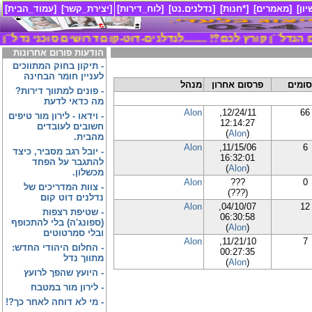
ון]
[מאמרים]
[*חנות]
[נדלנים.נט]
[לוח_דירות]
[יצירת_קשר]
[עמוד_הבית]
עולם הנדל``ן קורץ לכם?! ........
לנדלנים-דוט-קום דרושים סוכני נדל``ן נ
הודעות פורום אחרונות
-
תיקון בחוק המתווכים
לעניין חומר הבחינה
ומים
פרסום אחרון
מנהל
-
פונים למתווך דירות?
מה כדאי לדעת
Alon
12/24/11,
66
-
וידאו - לירון מור טיפים
12:14:27
חשובים לעובדים
)
Alon
(
מהבית.
Alon
11/15/06,
6
-
יובל רגב מסביר, כיצד
16:32:01
להתגבר על הפחד
)
Alon
(
מכשלון.
Alon
???
0
-
צוות המדריכים של
(???)
נדלנים דוט קום
Alon
04/10/07,
12
-
שטיפת רצפות
06:30:58
(ספונג'ה) בלי להתכופף
)
Alon
(
ובלי סמרטוטים
Alon
11/21/10,
7
-
החלום היהודי החדש:
00:27:35
מתווך נדל
)
Alon
(
-
היועץ שהפך לרועץ
-
לירון מור במטבח
-
מי לא דוחה לאחר כך?!