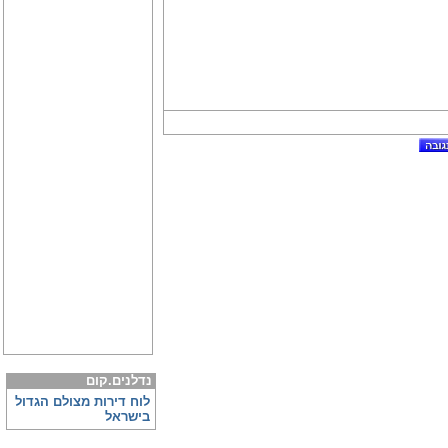
נדלנים.קום
לוח דירות מצולם הגדול
בישראל