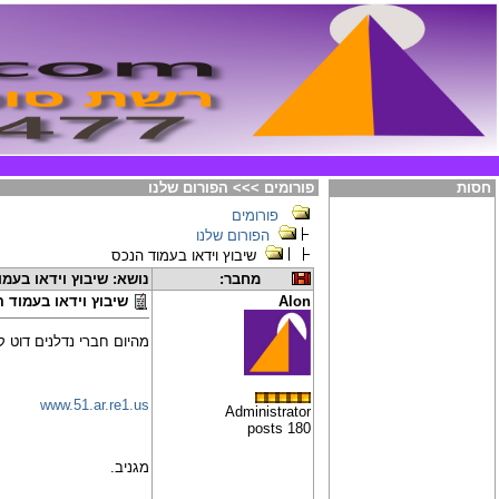
חסות
פורומים >>> הפורום שלנו
פורומים
הפורום שלנו
שיבוץ וידאו בעמוד הנכס
מחבר:
נושא: שיבוץ וידאו בעמ
Alon
שיבוץ וידאו בעמוד 
מהיום חברי נדלנים דוט ק
www.51.ar.re1.us
Administrator
180 posts
מגניב.