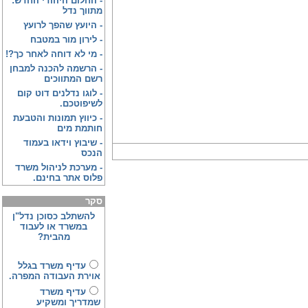
-
החלום היהודי החדש:
מתווך נדל
-
היועץ שהפך לרועץ
-
לירון מור במטבח
-
מי לא דוחה לאחר כך?!
-
הרשמה להכנה למבחן
רשם המתווכים
-
לוגו נדלנים דוט קום
לשיפוטכם.
-
כיווץ תמונות והטבעת
חותמת מים
-
שיבוץ וידאו בעמוד
הנכס
-
מערכת לניהול משרד
פלוס אתר בחינם.
סקר
להשתלב כסוכן נדל"ן
במשרד או לעבוד
מהבית?
עדיף משרד בגלל
אוירת העבודה המפרה.
עדיף משרד
שמדריך ומשקיע