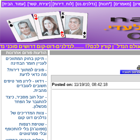
ון]
[מאמרים]
[*חנות]
[נדלנים.נט]
[לוח_דירות]
[יצירת_קשר]
[עמוד_הבית]
....עולם הנדל``ן קורץ לכם?! ........
לנדלנים-דוט-קום דרושים סוכני נדל``
הודעות פורום אחרונות
-
תיקון בחוק המתווכים
לעניין חומר הבחינה
-
פונים למתווך דירות?
מה כדאי לדעת
-
וידאו - לירון מור טיפים
Posted on:
11/19/10, 08:42:18
חשובים לעובדים
מהבית.
-
יובל רגב מסביר, כיצד
להתגבר על הפחד
מכשלון.
-
צוות המדריכים של
נדלנים דוט קום
-
שטיפת רצפות
(ספונג'ה) בלי להתכופף
ובלי סמרטוטים