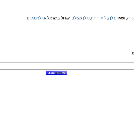
כרה
, ושאר
נדלן
ב
לוח דירות
,
נדלן מצולם
הגדול בישראל -
נדלנים.קום
ו