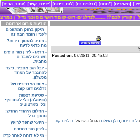
ון]
[מאמרים]
[*חנות]
[נדלנים.נט]
[לוח_דירות]
[יצירת_קשר]
[עמוד_הבית]
ל``ן קורץ לכם?! ........
לנדלנים-דוט-קום דרושים סוכני נדל``ן נמרצים
הודעות פורום אחרונות
-
תיקון בחוק המתווכים
לעניין חומר הבחינה
-
פונים למתווך דירות?
מה כדאי לדעת
-
וידאו - לירון מור טיפים
Posted on:
07/20/11, 20:45:03
חשובים לעובדים
מהבית.
-
יובל רגב מסביר, כיצד
להתגבר על הפחד
מכשלון.
-
צוות המדריכים של
נדלנים דוט קום
-
שטיפת רצפות
(ספונג'ה) בלי להתכופף
ובלי סמרטוטים
-
החלום היהודי החדש:
מתווך נדל
לוח דירות
,
נדלן מצולם
הגדול בישראל -
נדלנים.קום
-
היועץ שהפך לרועץ
-
לירון מור במטבח
-
מי לא דוחה לאחר כך?!