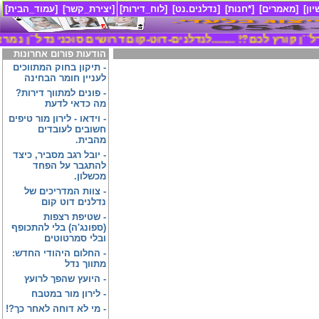
ון]
[מאמרים]
[*חנות]
[נדלנים.נט]
[לוח_דירות]
[יצירת_קשר]
[עמוד_הבית]
נדל``ן קורץ לכם?! ........
לנדלנים-דוט-קום דרושים סוכני נדל``ן נמרצי
הודעות פורום אחרונות
-
תיקון בחוק המתווכים
לעניין חומר הבחינה
-
פונים למתווך דירות?
מה כדאי לדעת
-
וידאו - לירון מור טיפים
חשובים לעובדים
מהבית.
-
יובל רגב מסביר, כיצד
להתגבר על הפחד
מכשלון.
-
צוות המדריכים של
נדלנים דוט קום
-
שטיפת רצפות
(ספונג'ה) בלי להתכופף
ובלי סמרטוטים
-
החלום היהודי החדש:
מתווך נדל
-
היועץ שהפך לרועץ
-
לירון מור במטבח
-
מי לא דוחה לאחר כך?!